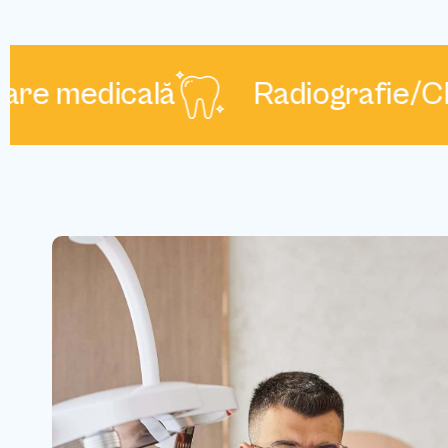
 medicală
Radiografie/CBC