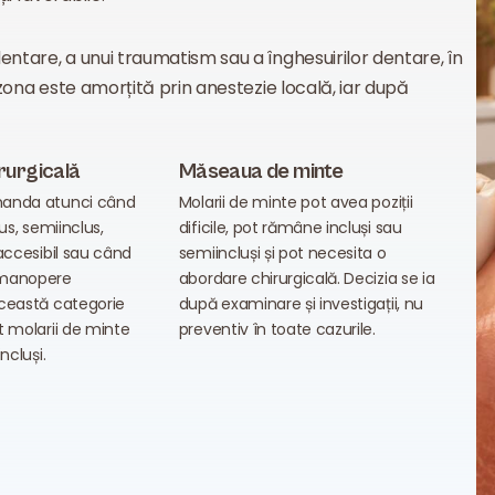
dentare, a unui traumatism sau a înghesuirilor dentare, în
, zona este amorțită prin anestezie locală, iar după
rurgicală
Măseaua de minte
anda atunci când
Molarii de minte pot avea poziții
us, semiinclus,
dificile, pot rămâne incluși sau
accesibil sau când
semiincluși și pot necesita o
 manopere
abordare chirurgicală. Decizia se ia
ceastă categorie
după examinare și investigații, nu
t molarii de minte
preventiv în toate cazurile.
ncluși.