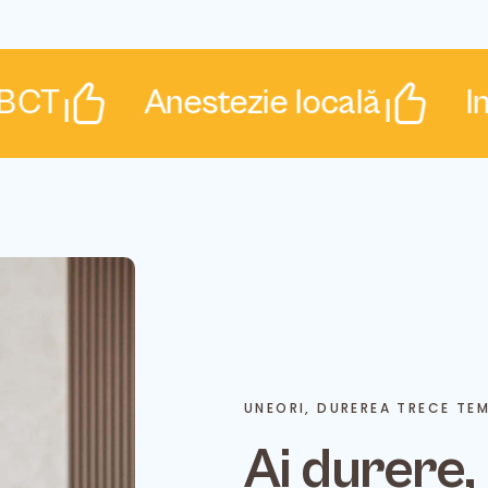
T
Anestezie locală
Indica
UNEORI, DUREREA TRECE TE
Ai durere, 