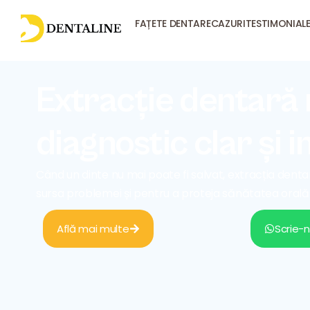
FAȚETE DENTARE
CAZURI
TESTIMONIAL
Extracție dentară r
diagnostic clar și 
Când un dinte nu mai poate fi salvat, extracția dent
sursa problemei și pentru a proteja sănătatea orală
Află mai multe
Scrie-