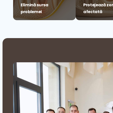
Elimină sursa
Protejează zo
problemei
afectată