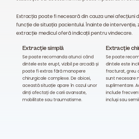
Extracția poate fi necesară din cauza unei afecțiuni 
funcție de situația pacientului. Înainte de intervenție
extracție medicul oferă indicații pentru vindecare.
Extracție simplă
Extracție chi
Se poate recomanda atunci când
Se poate recom
dintele este erupt, vizibil pe arcadă și
dintele este incl
poate fi extras fără manopere
fracturat, greu 
chirurgicale complexe. De obicei,
sunt necesare
această situație apare în cazul unor
suplimentare. A
dinți afectați de carii avansate,
include frecven
mobilitate sau traumatisme.
incluși sau semii