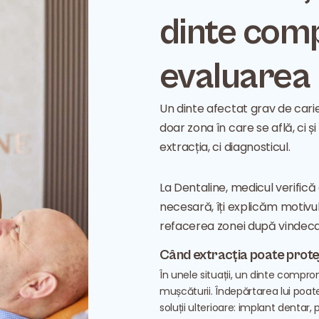
dinte com
evaluarea
Un dinte afectat grav de carie
doar zona în care se află, ci ș
extracția, ci diagnosticul.
La Dentaline, medicul verifică
necesară, îți explicăm motivul,
refacerea zonei după vindeca
Când extracția poate protej
În unele situații, un dinte compro
mușcăturii. Îndepărtarea lui poat
soluții ulterioare: implant dentar