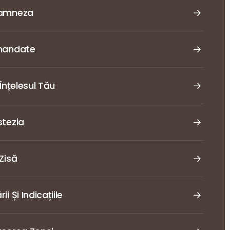
namneza
omandate
 Înțelesul Tău
stezia
Zisă
i Și Indicațiile