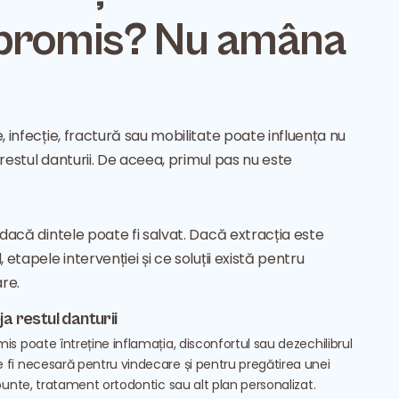
promis? Nu amâna
, infecție, fractură sau mobilitate poate influența nu
i restul danturii. De aceea, primul pas nu este
 dacă dintele poate fi salvat. Dacă extracția este
 etapele intervenției și ce soluții există pentru
re.
a restul danturii
mis poate întreține inflamația, disconfortul sau dezechilibrul
e fi necesară pentru vindecare și pentru pregătirea unei
, punte, tratament ortodontic sau alt plan personalizat.