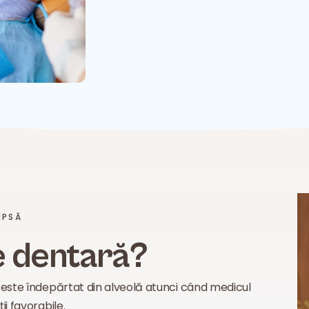
IPSĂ
e dentară?
e este îndepărtat din alveolă atunci când medicul
ii favorabile.