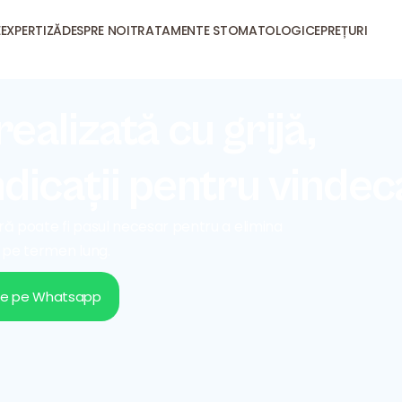
E
EXPERTIZĂ
DESPRE NOI
TRATAMENTE STOMATOLOGICE
PREȚURI
ealizată cu grijă,
indicații pentru vinde
ară poate fi pasul necesar pentru a elimina
 pe termen lung.
ne pe Whatsapp