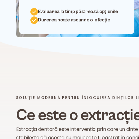
Evaluarea la timp păstrează opțiunile
Durerea poate ascunde o infecție
SOLUȚIE MODERNĂ PENTRU ÎNLOCUIREA DINȚILOR L
Ce este o extracți
Extracția dentară este intervenția prin care un dint
stabilește că acesta nu mai poate fi păstrat în condiț