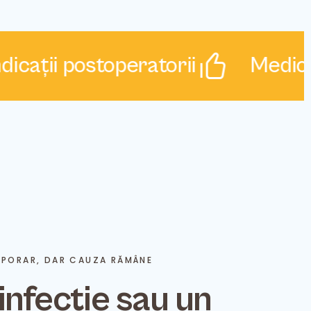
ții postoperatorii
Medici Spe
MPORAR, DAR CAUZA RĂMÂNE
infecție sau un