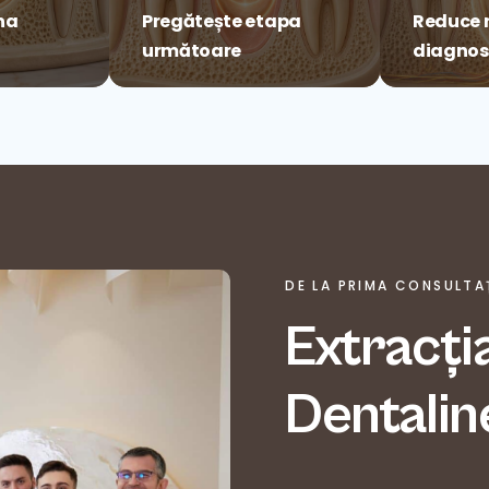
na
Pregătește etapa
Reduce r
următoare
diagnos
DE LA PRIMA CONSULTAȚ
Extracți
Dentalin